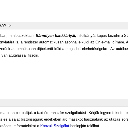
A? ->
ikban, minibuszokban.
Bármilyen bankkártyát,
hitelkártyát képes kezelni a
onylatára is, a rendszer automatikusan azonnal elküldi az Ön e-mail címére.
dszerünk automatikusan díjbekérőt küld a megadott elérhetőségekre. Az autób
 van átutalással fizetni.
matosan biztosítjuk a taxi és transzfer szolgáltatást. Kérjük legyen tekintette
 és a saját biztonságunk érdekében arc maszkot használunk az utazás sorá
szükséges imformációkat a
Konzuli Szolgálat
honlapján találhat.