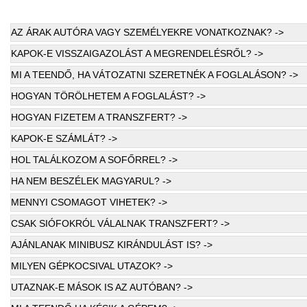
AZ ÁRAK AUTÓRA VAGY SZEMÉLYEKRE VONATKOZNAK? ->
KAPOK-E VISSZAIGAZOLÁST A MEGRENDELÉSRŐL? ->
MI A TEENDŐ, HA VÁTOZATNI SZERETNÉK A FOGLALÁSON? ->
HOGYAN TÖRÖLHETEM A FOGLALÁST? ->
HOGYAN FIZETEM A TRANSZFERT? ->
KAPOK-E SZÁMLÁT? ->
HOL TALÁLKOZOM A SOFŐRREL? ->
HA NEM BESZÉLEK MAGYARUL? ->
MENNYI CSOMAGOT VIHETEK? ->
CSAK SIÓFOKRÓL VÁLALNAK TRANSZFERT? ->
AJÁNLANAK MINIBUSZ KIRÁNDULÁST IS? ->
MILYEN GÉPKOCSIVAL UTAZOK? ->
UTAZNAK-E MÁSOK IS AZ AUTÓBAN? ->