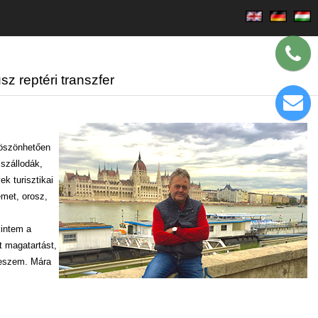
sz reptéri transzfer
köszönhetően
 szállodák,
k turisztikai
émet, orosz,
kintem a
t magatartást,
veszem. Mára