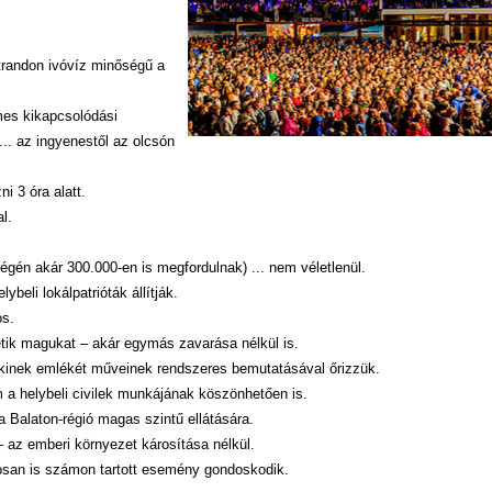
strandon ivóvíz minőségű a
mes kikapcsolódási
.. az ingyenestől az olcsón
i 3 óra alatt.
l.
gén akár 300.000-en is megfordulnak) ... nem véletlenül.
beli lokálpatrióták állítják.
os.
etik magukat – akár egymás zavarása nélkül is.
- kinek emlékét műveinek rendszeres bemutatásával őrizzük.
a helybeli civilek munkájának köszönhetően is.
 Balaton-régió magas szintű ellátására.
 az emberi környezet károsítása nélkül.
osan is számon tartott esemény gondoskodik.