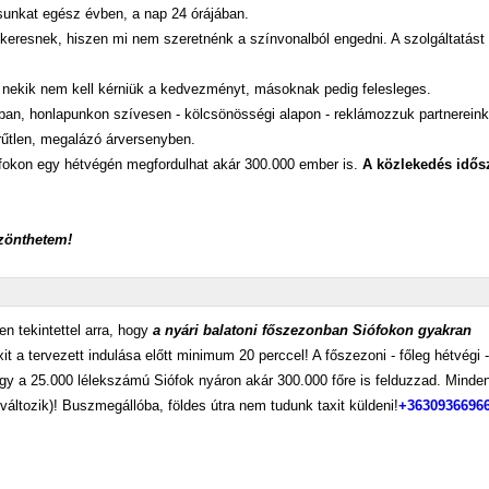
ásunkat egész évben, a nap 24 órájában.
eresnek, hiszen mi nem szeretnénk a színvonalból engedni. A szolgáltatást -
 nekik nem kell kérniük a kedvezményt, másoknak pedig felesleges.
n, honlapunkon szívesen - kölcsönösségi alapon - reklámozzuk partnereinket,
erűtlen, megalázó árversenyben.
ófokon egy hétvégén megfordulhat akár 300.000 ember is.
A közlekedés idősz
zönthetem!
en tekintettel arra, hogy
a nyári balatoni főszezonban Siófokon gyakran
it a tervezett indulása előtt minimum 20 perccel! A főszezoni - főleg hétvégi -
gy a 25.000 lélekszámú Siófok nyáron akár 300.000 főre is felduzzad. Minde
áltozik)! Buszmegállóba, földes útra nem tudunk taxit küldeni!
+3630936696