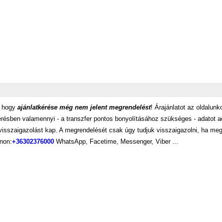
a, hogy
ajánlatkérése még nem jelent megrendelést
! Árajánlatot az oldalunk
érésben valamennyi - a transzfer pontos bonyolításához szükséges - adatot 
 visszaigazolást kap. A megrendelését csak úgy tudjuk visszaigazolni, ha me
onon:
+36302376000
WhatsApp, Facetime, Messenger, Viber ...