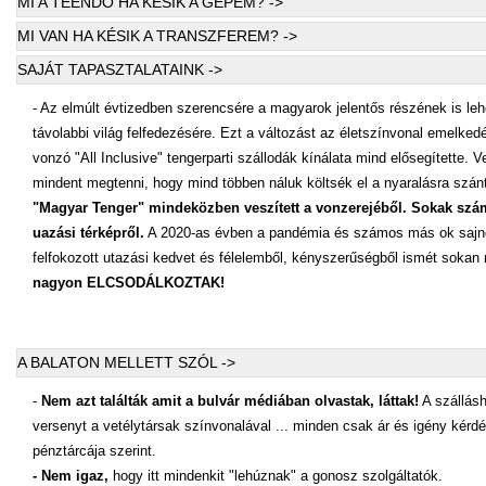
MI A TEENDŐ HA KÉSIK A GÉPEM? ->
MI VAN HA KÉSIK A TRANSZFEREM? ->
SAJÁT TAPASZTALATAINK ->
- Az elmúlt évtizedben szerencsére a magyarok jelentős részének is lehe
távolabbi világ felfedezésére. Ezt a változást az életszínvonal emelked
vonzó "All Inclusive" tengerparti szállodák kínálata mind elősegítette. 
mindent megtenni, hogy mind többen náluk költsék el a nyaralásra szá
"Magyar Tenger" mindeközben veszített a vonzerejéből. Sokak számá
uazási térképről.
A 2020-as évben a pandémia és számos más ok sajn
felfokozott utazási kedvet és félelemből, kényszerűségből ismét sokan 
nagyon ELCSODÁLKOZTAK!
A BALATON MELLETT SZÓL ->
-
Nem azt találták amit a bulvár médiában olvastak, láttak!
A szállásh
versenyt a vetélytársak színvonalával ... minden csak ár és igény kérdé
pénztárcája szerint.
- Nem igaz,
hogy itt mindenkit "lehúznak" a gonosz szolgáltatók.