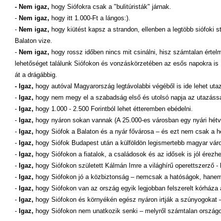
- Nem igaz,
hogy Siófokra csak a "bulitúristák" járnak.
-
Nem igaz,
hogy itt 1.000-Ft a lángos:).
-
Nem igaz,
hogy kiütést kapsz a strandon, ellenben a legtöbb siófoki 
Balaton vize.
-
Nem igaz,
hogy rossz időben nincs mit csinálni, hisz számtalan értel
lehetőséget találunk Siófokon és vonzáskörzetében az esős napokra is .
át a drágábbig.
- Igaz,
hogy autóval Magyarország legtávolabbi végéből is ide lehet utazn
-
Igaz,
hogy nem megy el a szabadság első és utolsó napja az utazássa
-
Igaz,
hogy 1.000 - 2.500 Forintból lehet étteremben ebédelni.
-
Igaz,
hogy nyáron sokan vannak (A 25.000-es városban egy nyári hétvé
-
Igaz,
hogy Siófok a Balaton és a nyár fővárosa – és ezt nem csak a hely
-
Igaz,
hogy Siófok Budapest után a külföldön legismertebb magyar vár
-
Igaz,
hogy Siófokon a fiatalok, a családosok és az idősek is jól érezh
-
Igaz,
hogy Siófokon született Kálmán Imre a világhírű operettszerző 
-
Igaz,
hogy Siófokon jó a közbiztonság – nemcsak a hatóságok, hanem 
-
Igaz,
hogy Siófokon van az ország egyik legjobban felszerelt kórháza a
-
Igaz,
hogy Siófokon és környékén egész nyáron irtják a szúnyogokat –
-
Igaz,
hogy Siófokon nem unatkozik senki – melyről számtalan ország