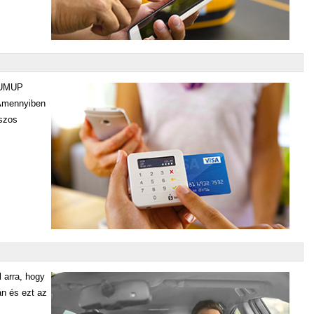
 SUMUP
 Amennyiben
uszos
l arra, hogy
n és ezt az