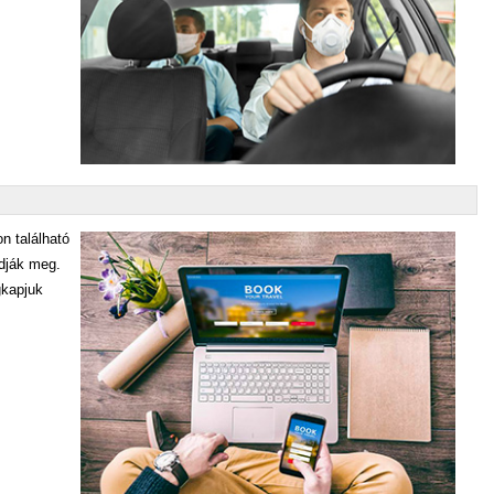
on található
adják meg.
gkapjuk