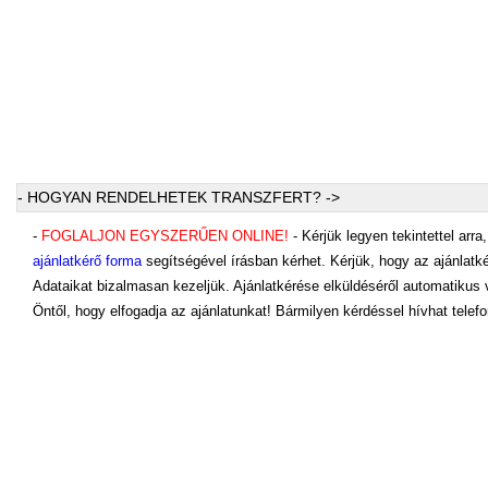
- HOGYAN RENDELHETEK TRANSZFERT? ->
-
FOGLALJON EGYSZERŰEN ONLINE!
- Kérjük legyen tekintettel arr
ajánlatkérő forma
segítségével írásban kérhet. Kérjük, hogy az ajánlatk
Adataikat bizalmasan kezeljük. Ajánlatkérése elküldéséről automatikus
Öntől, hogy elfogadja az ajánlatunkat! Bármilyen kérdéssel hívhat telef