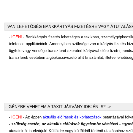
- VAN LEHETŐSÉG BANKKÁRTYÁS FIZETÉSRE VAGY ÁTUTALÁSR
-
IGEN!
- Bankkártyás fizetés lehetséges a taxikban, személygépkocs
telefonos applikációnk. Amennyiben szüksége van a kártyás fizetés biz
ügyfele vagy vendége transzferét szeretné kártyával előre fizetni, ren
transzferek esetében a gépkocsivezető állít ki számlát, illetve lehetőség
- IGÉNYBE VEHETEM A TAXIT JÁRVÁNY IDEJÉN IS? ->
-
IGEN!
- Az éppen
aktuális előírások és korlátozások
betartásával folya
- szükség esetén, az aktuális előírások figyelembe vételével -
egymás
utasainktól is elvárjuk! Külföldre vagy külföldről történő utazásaihoz 