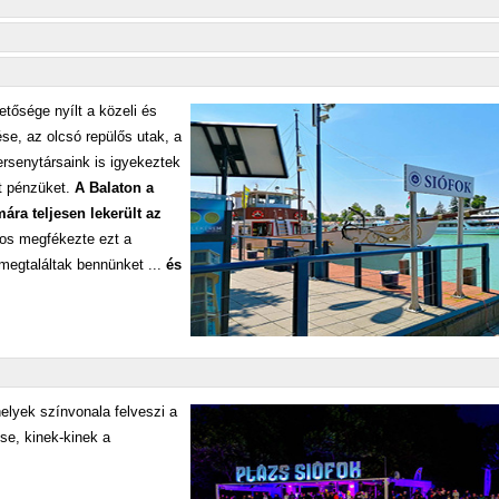
tősége nyílt a közeli és
ése, az olcsó repülős utak, a
Versenytársaink is igyekeztek
nt pénzüket.
A Balaton a
ra teljesen lekerült az
os megfékezte ezt a
megtaláltak bennünket ...
és
elyek színvonala felveszi a
se, kinek-kinek a