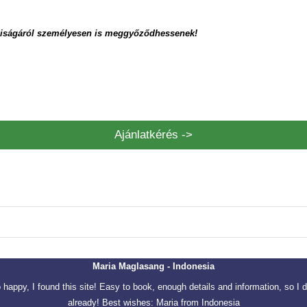
ódiságáról személyesen is meggyőződhessenek!
Ajánlatkérés ->
Maria Maglasang - Indonesia
o happy, I found this site! Easy to book, enough details and information, so I d
already! Best wishes: Maria from Indonesia