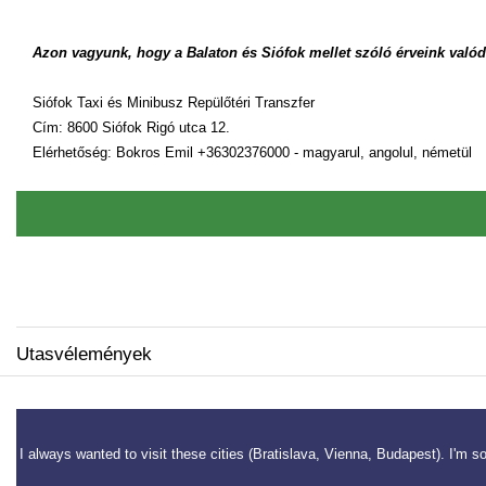
Azon vagyunk, hogy a Balaton és Siófok mellet szóló érveink val
Siófok Taxi és Minibusz Repülőtéri Transzfer
Cím: 8600 Siófok Rigó utca 12.
Elérhetőség: Bokros Emil +36302376000 - magyarul, angolul, németül
Utasvélemények
yar
I always wanted to visit these cities (Bratislava, Vienna, Budapest). I'm s