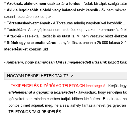
*
Azoknak, akiknek nem csak az ár a fontos
- Nekik kínáljuk szolgáltat
*
Akik a legolcsóbb siófoki vagy balatoni taxit keresik
- ők nem minket k
szerint, piaci áron biztosítjuk.
*
Törzsutaskedvezmények -
A Törzsutas mindíg nagybetűvel kezdődik ...
*
Taxireklám -
A taxigépkocsi nem hirdetőoszlop, viszont kommunikációnkba
*
A taxi-ár
- szelektál...taxist is és utast is. Mi nem veszünk részt életsz
*
Siófok egy szezonális város
- a nyári főszezonban a 25.000 lakosú Si
Megértésüket köszönjük!
- Remélem, hogy hamarosan Önt is megelégedett utasaink között kös
- HOGYAN RENDELHETEK TAXIT? ->
-
TAXIRENDELÉS KIZÁRÓLAG TELEFONON lehetséges!
- Kérjük legy
ellehetetlenül a gépjármű közlekedés!
- Javasoljuk, hogy rendeljen tax
igényeket nem minden esetben tudjuk időben kielégíteni. Ennek oka, ho
pontos címet adjanak meg, ne a szálláshely fantázia nevét (ez gyakran v
TELEFONOS TAXI RENDELÉS