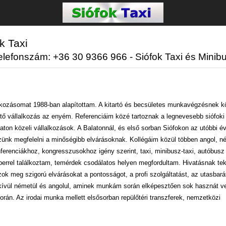
 Taxi
telefonszám: +36 30 9366 966 - Siófok Taxi és Minibu
llalkozásomat 1988-ban alapítottam. A kitartó és becsületes munkavégzésnek 
ető vállalkozás az enyém. Referenciáim közé tartoznak a legnevesebb siófoki
ton közeli vállalkozások. A Balatonnál, és első sorban Siófokon az utóbbi éve
szünk megfelelni a minőségibb elvárásoknak. Kollégáim közül többen angol, n
erenciákhoz, kongresszusokhoz igény szerint, taxi, minibusz-taxi, autóbusz
berrel találkoztam, temérdek csodálatos helyen megfordultam. Hivatásnak te
 meg szigorú elvárásokat a pontosságot, a profi szolgáltatást, az utasbará
 kívül németül és angolul, aminek munkám során elképesztően sok hasznát 
során. Az irodai munka mellett elsősorban repülőtéri transzferek, nemzetközi