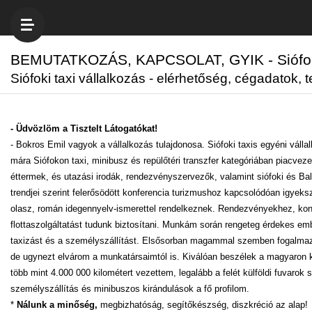
BEMUTATKOZÁS, KAPCSOLAT, GYIK - Siófok
Siófoki taxi vállalkozás - elérhetőség, cégadatok, 
- Üdvözlöm a Tisztelt Látogatókat!
- Bokros Emil vagyok a vállalkozás tulajdonosa. Siófoki taxis egyéni vá
mára Siófokon taxi, minibusz és repülőtéri transzfer kategóriában piacvez
éttermek, és utazási irodák, rendezvényszervezők, valamint siófoki és Bala
trendjei szerint felerősödött konferencia turizmushoz kapcsolódóan igyek
olasz, román idegennyelv-ismerettel rendelkeznek. Rendezvényekhez, konf
flottaszolgáltatást tudunk biztosítani. Munkám során rengeteg érdekes em
taxizást és a személyszállítást. Elsősorban magammal szemben fogalmazok
de ugynezt elvárom a munkatársaimtól is. Kiválóan beszélek a magyaron
több mint 4.000 000 kilométert vezettem, legalább a felét külföldi fuvarok 
személyszállítás és minibuszos kirándulások a fő profilom.
*
Nálunk a minőség,
megbizhatóság, segítőkészség, diszkréció az alap!