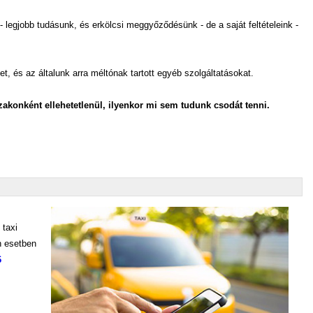
 legjobb tudásunk, és erkölcsi meggyőződésünk - de a saját feltételeink -
 és az általunk arra méltónak tartott egyéb szolgáltatásokat.
akonként ellehetetlenül, ilyenkor mi sem tudunk csodát tenni.
 taxi
n esetben
6